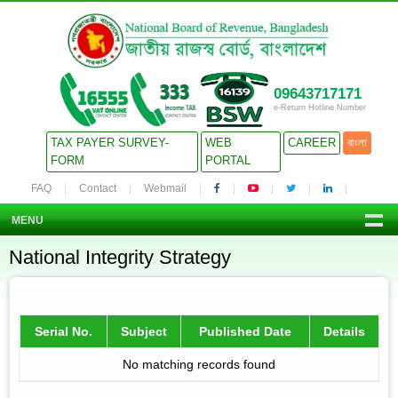
09643717171
e-Return Hotline Number
TAX PAYER SURVEY-
WEB
CAREER
বাংলা
FORM
PORTAL
FAQ
Contact
Webmail
MENU
National Integrity Strategy
Serial No.
Subject
Published Date
Details
No matching records found