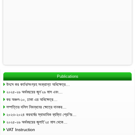
Publications
উৎসে কর কর্তন/সংগ্রহ সংক্রান্ত অধিক্ষেত্র…
২০২৫-২৬ অর্থবছরের জুন’২৬ মাস এবং…
কর অঞ্চল-১০, ঢাকা এর অধিক্ষেত্র…
সম্পত্তির দলিল নিবন্ধনের ক্ষেত্রে দানকর…
২০২৩-২০২৪ করবর্ষের স্বাভাবিক ব্যক্তি শ্রেণির…
২০২৫-২৬ অর্থবছরের জুলাই’২৫ মাস থেকে…
VAT Instruction