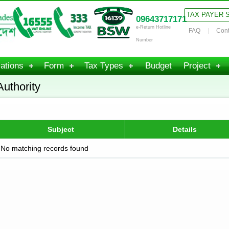
TAX PAYER 
09643717171
e-Return Hotline
FAQ
Cont
Number
ations
Form
Tax Types
Budget
Project
Authority
Subject
Details
No matching records found