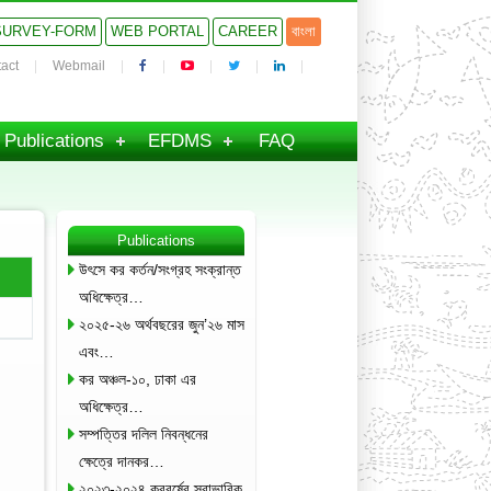
SURVEY-FORM
WEB PORTAL
CAREER
বাংলা
act
Webmail
Publications
EFDMS
FAQ
Publications
উৎসে কর কর্তন/সংগ্রহ সংক্রান্ত
অধিক্ষেত্র…
২০২৫-২৬ অর্থবছরের জুন’২৬ মাস
এবং…
কর অঞ্চল-১০, ঢাকা এর
অধিক্ষেত্র…
সম্পত্তির দলিল নিবন্ধনের
ক্ষেত্রে দানকর…
২০২৩-২০২৪ করবর্ষের স্বাভাবিক