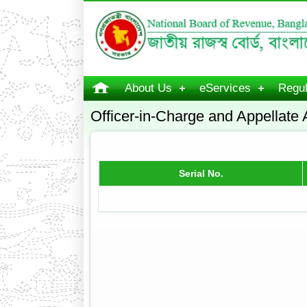
About Us
eServices
Regul
Officer-in-Charge and Appellate 
Serial No.