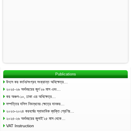
Publications
উৎসে কর কর্তন/সংগ্রহ সংক্রান্ত অধিক্ষেত্র…
২০২৫-২৬ অর্থবছরের জুন’২৬ মাস এবং…
কর অঞ্চল-১০, ঢাকা এর অধিক্ষেত্র…
সম্পত্তির দলিল নিবন্ধনের ক্ষেত্রে দানকর…
২০২৩-২০২৪ করবর্ষের স্বাভাবিক ব্যক্তি শ্রেণির…
২০২৫-২৬ অর্থবছরের জুলাই’২৫ মাস থেকে…
VAT Instruction