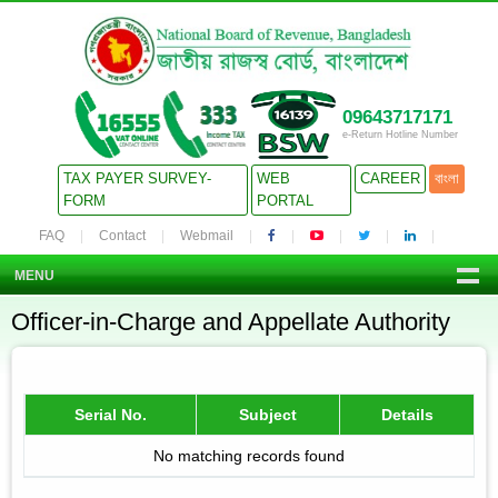
09643717171
e-Return Hotline Number
TAX PAYER SURVEY-
WEB
CAREER
বাংলা
FORM
PORTAL
FAQ
Contact
Webmail
MENU
Officer-in-Charge and Appellate Authority
Serial No.
Subject
Details
No matching records found