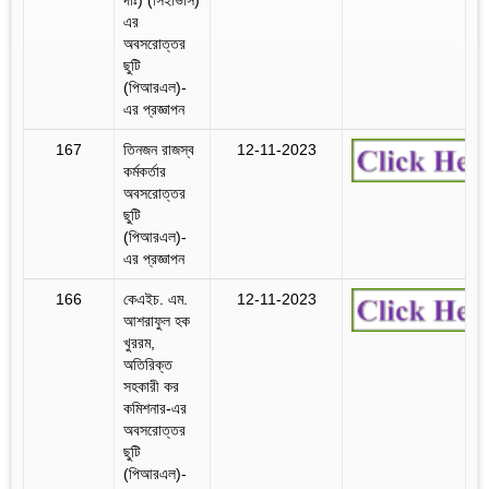
এর
অবসরোত্তর
ছুটি
(পিআরএল)-
এর প্রজ্ঞাপন
167
তিনজন রাজস্ব
12-11-2023
কর্মকর্তার
অবসরোত্তর
ছুটি
(পিআরএল)-
এর প্রজ্ঞাপন
166
কেএইচ. এম.
12-11-2023
আশরাফুল হক
খুররম,
অতিরিক্ত
সহকারী কর
কমিশনার-এর
অবসরোত্তর
ছুটি
(পিআরএল)-