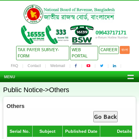
09643717171
e-Return Hotline Number
TAX PAYER SURVEY-
WEB
CAREER
বাংলা
FORM
PORTAL
FAQ
Contact
Webmail
MENU
Public Notice->Others
Others
Go Back
Serial No.
Subject
Published Date
Details