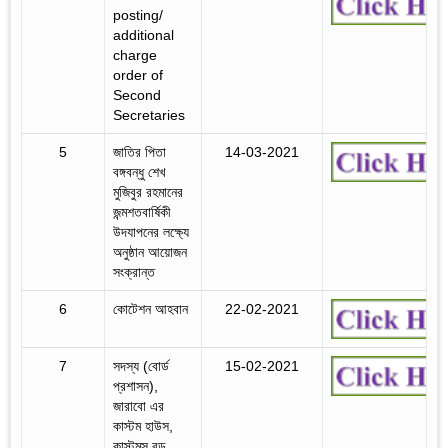
posting/
additional
charge
order of
Second
Secretaries
5
জাতির পিতা
14-03-2021
বঙ্গবন্ধু শেখ
মুজিবুর রহমানের
জন্মশতবার্ষিকী
উদযাপনের লক্ষ্যে
অনুষ্ঠান আয়োজন
সংক্রান্ত
6
কোটেশন আহবান
22-02-2021
7
সদস্য (বোর্ড
15-02-2021
প্রশাসন),
জারাবো এর
কাস্টম হাউস,
কাস্টমস বন্ড