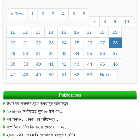
« Prev
1
2
3
4
5
6
7
8
9
10
11
12
13
14
15
16
17
18
19
20
21
22
23
24
25
26
27
28
29
30
31
32
33
34
35
36
37
38
39
40
41
42
43
44
45
46
47
48
49
50
51
52
53
Next »
Publications
উৎসে কর কর্তন/সংগ্রহ সংক্রান্ত অধিক্ষেত্র…
২০২৫-২৬ অর্থবছরের জুন’২৬ মাস এবং…
কর অঞ্চল-১০, ঢাকা এর অধিক্ষেত্র…
সম্পত্তির দলিল নিবন্ধনের ক্ষেত্রে দানকর…
২০২৩-২০২৪ করবর্ষের স্বাভাবিক ব্যক্তি শ্রেণির…