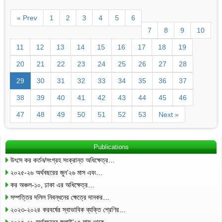
« Prev
1
2
3
4
5
6
7
8
9
10
11
12
13
14
15
16
17
18
19
20
21
22
23
24
25
26
27
28
29
30
31
32
33
34
35
36
37
38
39
40
41
42
43
44
45
46
47
48
49
50
51
52
53
Next »
Publications
উৎসে কর কর্তন/সংগ্রহ সংক্রান্ত অধিক্ষেত্র…
২০২৫-২৬ অর্থবছরের জুন’২৬ মাস এবং…
কর অঞ্চল-১০, ঢাকা এর অধিক্ষেত্র…
সম্পত্তির দলিল নিবন্ধনের ক্ষেত্রে দানকর…
২০২৩-২০২৪ করবর্ষের স্বাভাবিক ব্যক্তি শ্রেণির…
২০২৫-২৬ অর্থবছরের জুলাই’২৫ মাস থেকে…