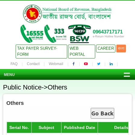
09643717171
e-Return Hotline Number
TAX PAYER SURVEY-
WEB
CAREER
বাংলা
FORM
PORTAL
FAQ
Contact
Webmail
MENU
Public Notice->Others
Others
Go Back
Serial No.
Subject
Published Date
Details