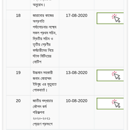
অনুরোধ।
18
জারাবোর কাজের
17-08-2020
অগ্রগতি
পর্যালোচনার লক্ষ্যে
সকল প্রথম সচিব,
দ্বিতীয় সচিব ও
তৃতীয় শ্রেণীর
কর্মচারীদের নিয়ে
স্টাফ মিটিংয়ের
নোটিশ
19
উচ্চমান সহকারী
13-08-2020
জনাব মোহাম্মদ
ইউনুছ এর মৃত্যুতে
শোকবার্তা।
20
জাতীয় শুদ্ধাচার
10-08-2020
কৌশল কর্ম
পরিকল্পনা
২০২০-২০২১
প্রেরণ প্রসংগে