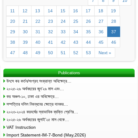
7
8
9
10
11
12
13
14
15
16
17
18
19
20
21
22
23
24
25
26
27
28
29
30
31
32
33
34
35
36
37
38
39
40
41
42
43
44
45
46
47
48
49
50
51
52
53
Next »
Publications
উৎসে কর কর্তন/সংগ্রহ সংক্রান্ত অধিক্ষেত্র…
২০২৫-২৬ অর্থবছরের জুন’২৬ মাস এবং…
কর অঞ্চল-১০, ঢাকা এর অধিক্ষেত্র…
সম্পত্তির দলিল নিবন্ধনের ক্ষেত্রে দানকর…
২০২৩-২০২৪ করবর্ষের স্বাভাবিক ব্যক্তি শ্রেণির…
২০২৫-২৬ অর্থবছরের জুলাই’২৫ মাস থেকে…
VAT Instruction
Import Statement-IM-7-Bond (May,2026)