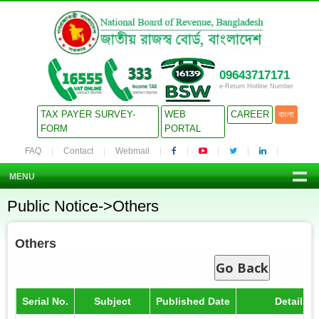
09643717171
e-Return Hotline Number
TAX PAYER SURVEY-
WEB
CAREER
বাংলা
FORM
PORTAL
FAQ
Contact
Webmail
MENU
Public Notice->Others
Others
Go Back
Serial No.
Subject
Published Date
Details