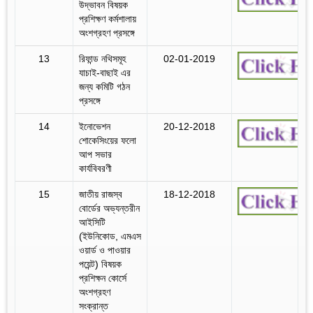
উদ্ভাবন বিষয়ক
প্রশিক্ষণ কর্মশালায়
অংশগ্রহণ প্রসঙ্গে
13
রিফান্ড নথিসমূহ
02-01-2019
যাচাই-বাছাই এর
জন্য কমিটি গঠন
প্রসঙ্গে
14
ইনোভেশন
20-12-2018
শোকেসিংয়ের ফলো
আপ সভার
কার্যবিবরণী
15
জাতীয় রাজস্ব
18-12-2018
বোর্ডের অভ্যন্তরীন
আইসিটি
(ইউনিকোড, এমএস
ওয়ার্ড ও পাওয়ার
পয়েন্ট) বিষয়ক
প্রশিক্ষন কোর্সে
অংশগ্রহণ
সংক্রান্ত