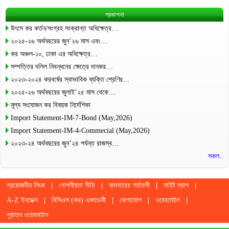
প্রকাশনা
উৎসে কর কর্তন/সংগ্রহ সংক্রান্ত অধিক্ষেত্র…
২০২৫-২৬ অর্থবছরের জুন’২৬ মাস এবং…
কর অঞ্চল-১০, ঢাকা এর অধিক্ষেত্র…
সম্পত্তির দলিল নিবন্ধনের ক্ষেত্রে দানকর…
২০২৩-২০২৪ করবর্ষের স্বাভাবিক ব্যক্তি শ্রেণির…
২০২৫-২৬ অর্থবছরের জুলাই’২৫ মাস থেকে…
মূল্য সংযোজন কর বিষয়ক নির্দেশিকা
Import Statement-IM-7-Bond (May,2026)
Import Statement-IM-4-Commecial (May,2026)
২০২৩-২৪ অর্থবছরের জুন’২৪ পর্যন্ত রাজস্ব…
সকল..
প্রয়োজনীয় লিংক
গোপনীয়তা নীতি
ব্যবহারের শর্তাবলী
সাইট ম্যাপ
A-Z ইনডেক্স
বিসিএস (কর) একাডেমী
যোগাযোগ
ওয়েবমেইল
পুরাতন ওয়েবমাইল