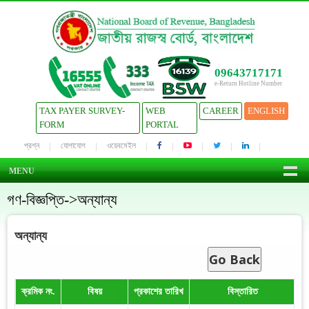
09643717171
e-Return Hotline Number
TAX PAYER SURVEY-
WEB
CAREER
ENGLISH
FORM
PORTAL
প্রশ্ন
যোগাযোগ
ওয়েবমেইল
MENU
গণ-বিজ্ঞপ্তি->অন্যান্য
অন্যান্য
Go Back
ক্রমিক নং.
বিষয়
প্রকাশের তারিখ
বিস্তারিত