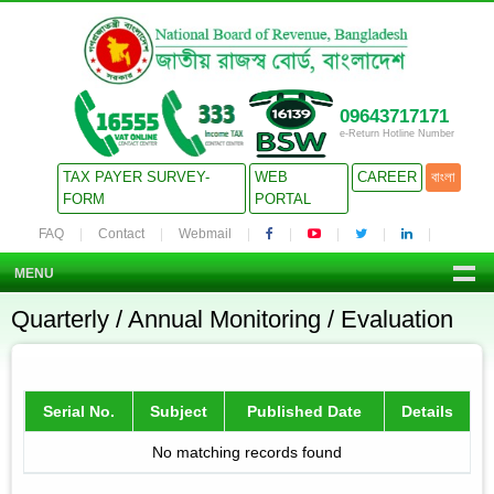
09643717171
e-Return Hotline Number
TAX PAYER SURVEY-
WEB
CAREER
বাংলা
FORM
PORTAL
FAQ
Contact
Webmail
MENU
Quarterly / Annual Monitoring / Evaluation
Serial No.
Subject
Published Date
Details
No matching records found