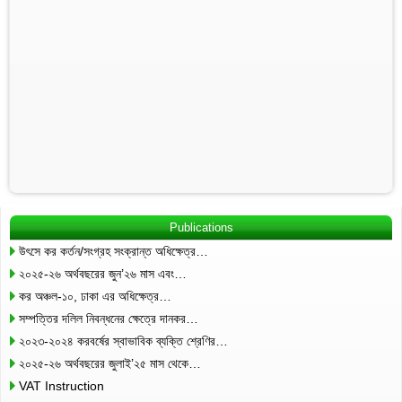
Publications
উৎসে কর কর্তন/সংগ্রহ সংক্রান্ত অধিক্ষেত্র…
২০২৫-২৬ অর্থবছরের জুন’২৬ মাস এবং…
কর অঞ্চল-১০, ঢাকা এর অধিক্ষেত্র…
সম্পত্তির দলিল নিবন্ধনের ক্ষেত্রে দানকর…
২০২৩-২০২৪ করবর্ষের স্বাভাবিক ব্যক্তি শ্রেণির…
২০২৫-২৬ অর্থবছরের জুলাই’২৫ মাস থেকে…
VAT Instruction