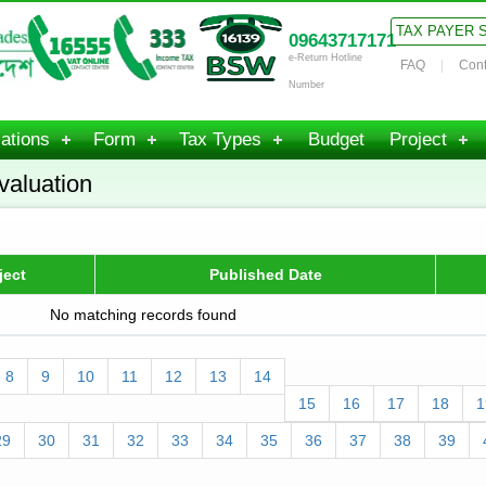
TAX PAYER 
09643717171
e-Return Hotline
FAQ
Cont
Number
ations
Form
Tax Types
Budget
Project
valuation
ject
Published Date
No matching records found
8
9
10
11
12
13
14
15
16
17
18
1
29
30
31
32
33
34
35
36
37
38
39