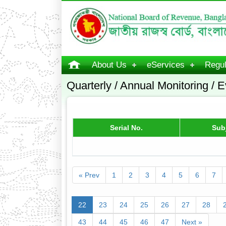
About Us
eServices
Regul
Quarterly / Annual Monitoring / E
Serial No.
Sub
« Prev
1
2
3
4
5
6
7
22
23
24
25
26
27
28
43
44
45
46
47
Next »