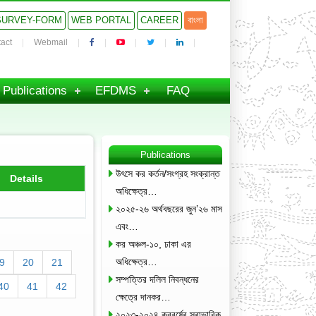
SURVEY-FORM
WEB PORTAL
CAREER
বাংলা
act
Webmail
Publications
EFDMS
FAQ
Publications
উৎসে কর কর্তন/সংগ্রহ সংক্রান্ত
Details
অধিক্ষেত্র…
২০২৫-২৬ অর্থবছরের জুন’২৬ মাস
এবং…
কর অঞ্চল-১০, ঢাকা এর
অধিক্ষেত্র…
9
20
21
সম্পত্তির দলিল নিবন্ধনের
40
41
42
ক্ষেত্রে দানকর…
২০২৩-২০২৪ করবর্ষের স্বাভাবিক