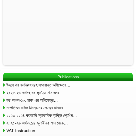
Publications
উৎসে কর কর্তন/সংগ্রহ সংক্রান্ত অধিক্ষেত্র…
২০২৫-২৬ অর্থবছরের জুন’২৬ মাস এবং…
কর অঞ্চল-১০, ঢাকা এর অধিক্ষেত্র…
সম্পত্তির দলিল নিবন্ধনের ক্ষেত্রে দানকর…
২০২৩-২০২৪ করবর্ষের স্বাভাবিক ব্যক্তি শ্রেণির…
২০২৫-২৬ অর্থবছরের জুলাই’২৫ মাস থেকে…
VAT Instruction