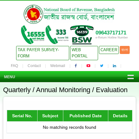
09643717171
e-Return Hotline Number
TAX PAYER SURVEY-
WEB
CAREER
বাংলা
FORM
PORTAL
FAQ
Contact
Webmail
MENU
Quarterly / Annual Monitoring / Evaluation
Serial No.
Subject
Published Date
Details
No matching records found