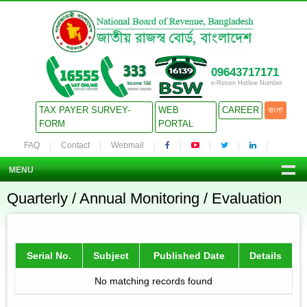
09643717171
e-Return Hotline Number
TAX PAYER SURVEY-
WEB
CAREER
বাংলা
FORM
PORTAL
FAQ
Contact
Webmail
MENU
Quarterly / Annual Monitoring / Evaluation
Serial No.
Subject
Published Date
Details
No matching records found