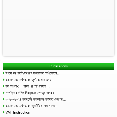
Publications
উৎসে কর কর্তন/সংগ্রহ সংক্রান্ত অধিক্ষেত্র…
২০২৫-২৬ অর্থবছরের জুন’২৬ মাস এবং…
কর অঞ্চল-১০, ঢাকা এর অধিক্ষেত্র…
সম্পত্তির দলিল নিবন্ধনের ক্ষেত্রে দানকর…
২০২৩-২০২৪ করবর্ষের স্বাভাবিক ব্যক্তি শ্রেণির…
২০২৫-২৬ অর্থবছরের জুলাই’২৫ মাস থেকে…
VAT Instruction