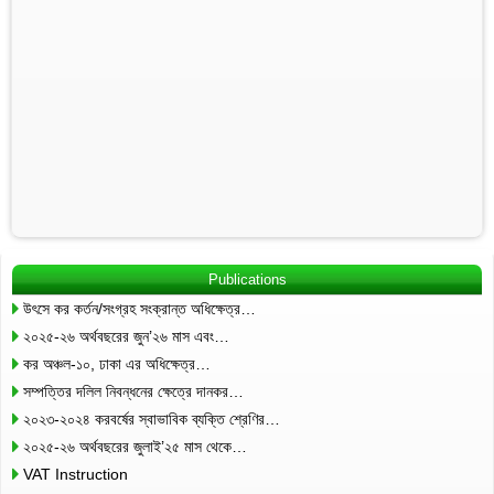
Publications
উৎসে কর কর্তন/সংগ্রহ সংক্রান্ত অধিক্ষেত্র…
২০২৫-২৬ অর্থবছরের জুন’২৬ মাস এবং…
কর অঞ্চল-১০, ঢাকা এর অধিক্ষেত্র…
সম্পত্তির দলিল নিবন্ধনের ক্ষেত্রে দানকর…
২০২৩-২০২৪ করবর্ষের স্বাভাবিক ব্যক্তি শ্রেণির…
২০২৫-২৬ অর্থবছরের জুলাই’২৫ মাস থেকে…
VAT Instruction