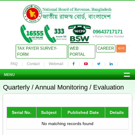
09643717171
e-Return Hotline Number
TAX PAYER SURVEY-
WEB
CAREER
বাংলা
FORM
PORTAL
FAQ
Contact
Webmail
MENU
Quarterly / Annual Monitoring / Evaluation
Serial No.
Subject
Published Date
Details
No matching records found