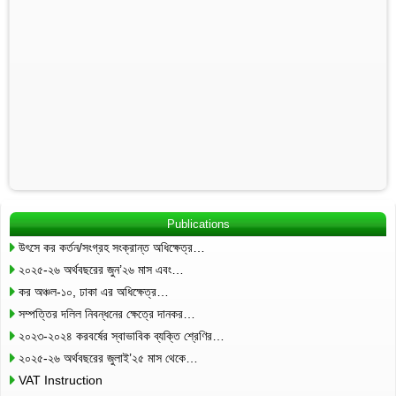
Publications
উৎসে কর কর্তন/সংগ্রহ সংক্রান্ত অধিক্ষেত্র…
২০২৫-২৬ অর্থবছরের জুন’২৬ মাস এবং…
কর অঞ্চল-১০, ঢাকা এর অধিক্ষেত্র…
সম্পত্তির দলিল নিবন্ধনের ক্ষেত্রে দানকর…
২০২৩-২০২৪ করবর্ষের স্বাভাবিক ব্যক্তি শ্রেণির…
২০২৫-২৬ অর্থবছরের জুলাই’২৫ মাস থেকে…
VAT Instruction