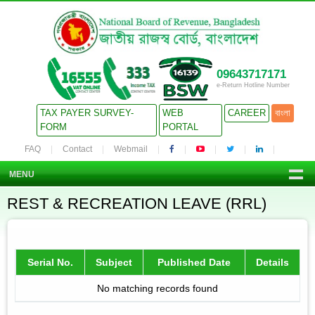
09643717171
e-Return Hotline Number
TAX PAYER SURVEY-
WEB
CAREER
বাংলা
FORM
PORTAL
FAQ
Contact
Webmail
MENU
REST & RECREATION LEAVE (RRL)
Serial No.
Subject
Published Date
Details
No matching records found