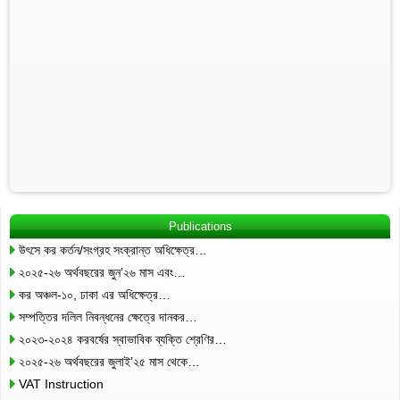
Publications
উৎসে কর কর্তন/সংগ্রহ সংক্রান্ত অধিক্ষেত্র…
২০২৫-২৬ অর্থবছরের জুন’২৬ মাস এবং…
কর অঞ্চল-১০, ঢাকা এর অধিক্ষেত্র…
সম্পত্তির দলিল নিবন্ধনের ক্ষেত্রে দানকর…
২০২৩-২০২৪ করবর্ষের স্বাভাবিক ব্যক্তি শ্রেণির…
২০২৫-২৬ অর্থবছরের জুলাই’২৫ মাস থেকে…
VAT Instruction