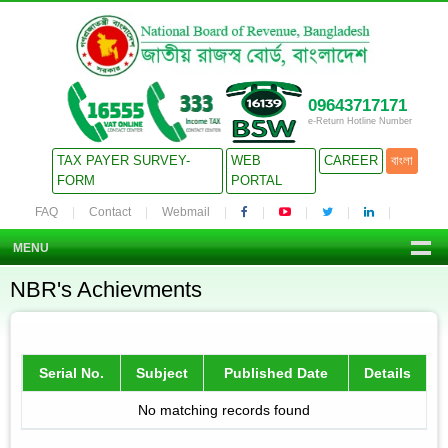
09643717171
e-Return Hotline Number
TAX PAYER SURVEY-
WEB
CAREER
বাংলা
FORM
PORTAL
FAQ
Contact
Webmail
MENU
NBR's Achievments
Serial No.
Subject
Published Date
Details
No matching records found