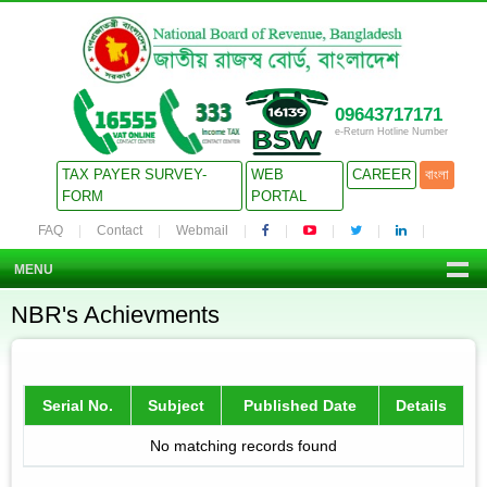
09643717171
e-Return Hotline Number
TAX PAYER SURVEY-
WEB
CAREER
বাংলা
FORM
PORTAL
FAQ
Contact
Webmail
MENU
NBR's Achievments
Serial No.
Subject
Published Date
Details
No matching records found