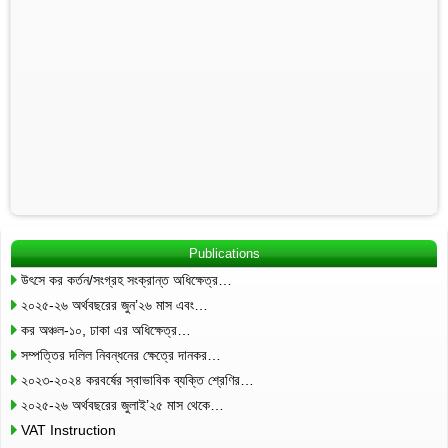
Publications
উৎসে কর কর্তন/সংগ্রহ সংক্রান্ত অধিক্ষেত্র…
২০২৫-২৬ অর্থবছরের জুন’২৬ মাস এবং…
কর অঞ্চল-১০, ঢাকা এর অধিক্ষেত্র…
সম্পত্তির দলিল নিবন্ধনের ক্ষেত্রে দানকর…
২০২৩-২০২৪ করবর্ষের স্বাভাবিক ব্যক্তি শ্রেণির…
২০২৫-২৬ অর্থবছরের জুলাই’২৫ মাস থেকে…
VAT Instruction