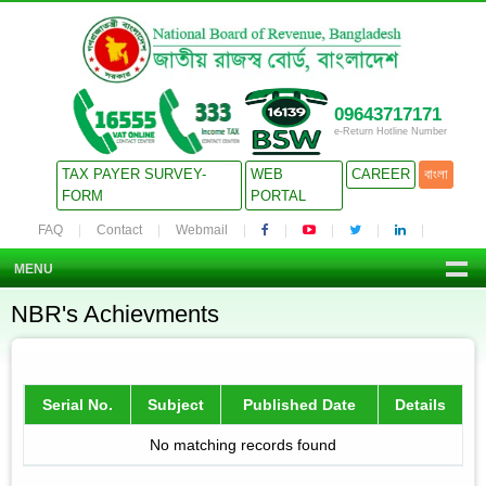
09643717171
e-Return Hotline Number
TAX PAYER SURVEY-
WEB
CAREER
বাংলা
FORM
PORTAL
FAQ
Contact
Webmail
MENU
NBR's Achievments
Serial No.
Subject
Published Date
Details
No matching records found