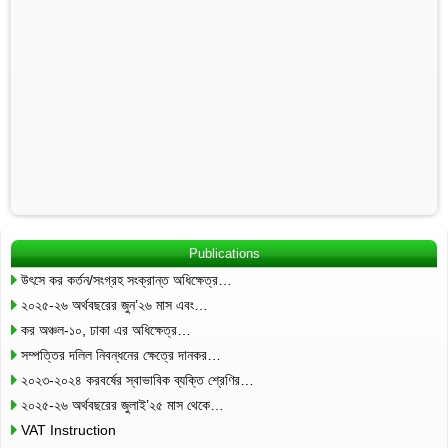
Publications
উৎসে কর কর্তন/সংগ্রহ সংক্রান্ত অধিক্ষেত্র…
২০২৫-২৬ অর্থবছরের জুন’২৬ মাস এবং…
কর অঞ্চল-১০, ঢাকা এর অধিক্ষেত্র…
সম্পত্তির দলিল নিবন্ধনের ক্ষেত্রে দানকর…
২০২৩-২০২৪ করবর্ষের স্বাভাবিক ব্যক্তি শ্রেণির…
২০২৫-২৬ অর্থবছরের জুলাই’২৫ মাস থেকে…
VAT Instruction