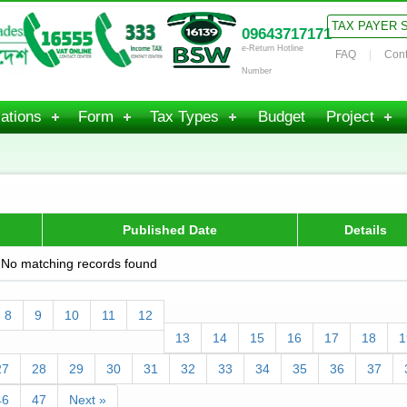
TAX PAYER 
09643717171
e-Return Hotline
FAQ
Cont
Number
ations
Form
Tax Types
Budget
Project
Published Date
Details
No matching records found
8
9
10
11
12
13
14
15
16
17
18
1
27
28
29
30
31
32
33
34
35
36
37
46
47
Next »