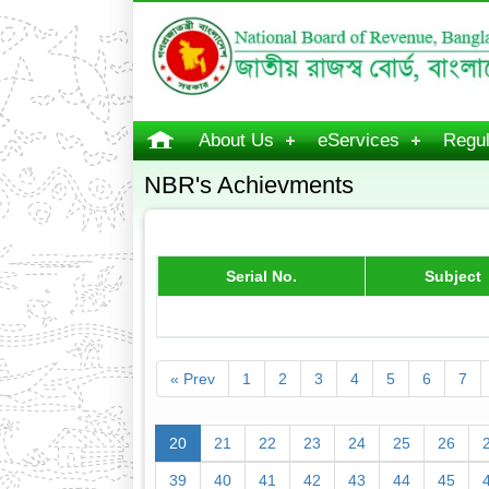
About Us
eServices
Regul
NBR's Achievments
Serial No.
Subject
« Prev
1
2
3
4
5
6
7
20
21
22
23
24
25
26
39
40
41
42
43
44
45