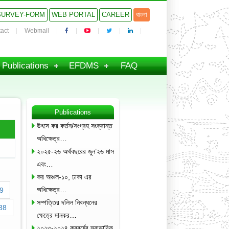
SURVEY-FORM
WEB PORTAL
CAREER
বাংলা
act
Webmail
Publications
EFDMS
FAQ
Publications
উৎসে কর কর্তন/সংগ্রহ সংক্রান্ত
অধিক্ষেত্র…
২০২৫-২৬ অর্থবছরের জুন’২৬ মাস
এবং…
কর অঞ্চল-১০, ঢাকা এর
অধিক্ষেত্র…
9
সম্পত্তির দলিল নিবন্ধনের
38
ক্ষেত্রে দানকর…
২০২৩-২০২৪ করবর্ষের স্বাভাবিক