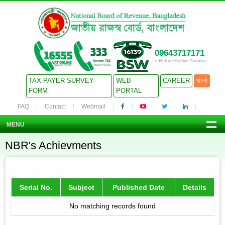
09643717171
e-Return Hotline Number
TAX PAYER SURVEY-
WEB
CAREER
বাংলা
FORM
PORTAL
FAQ
Contact
Webmail
MENU
NBR's Achievments
Serial No.
Subject
Published Date
Details
No matching records found