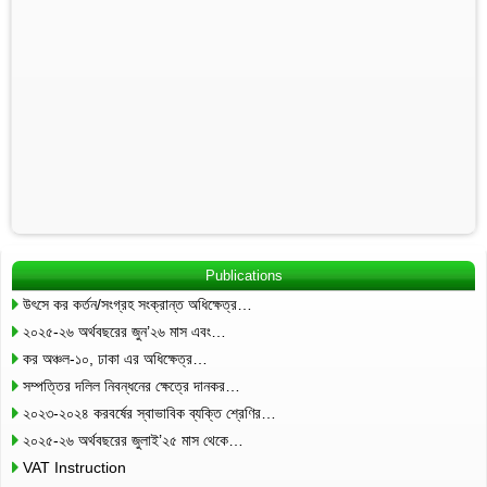
Publications
উৎসে কর কর্তন/সংগ্রহ সংক্রান্ত অধিক্ষেত্র…
২০২৫-২৬ অর্থবছরের জুন’২৬ মাস এবং…
কর অঞ্চল-১০, ঢাকা এর অধিক্ষেত্র…
সম্পত্তির দলিল নিবন্ধনের ক্ষেত্রে দানকর…
২০২৩-২০২৪ করবর্ষের স্বাভাবিক ব্যক্তি শ্রেণির…
২০২৫-২৬ অর্থবছরের জুলাই’২৫ মাস থেকে…
VAT Instruction