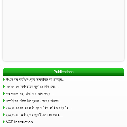
Publications
উৎসে কর কর্তন/সংগ্রহ সংক্রান্ত অধিক্ষেত্র…
২০২৫-২৬ অর্থবছরের জুন’২৬ মাস এবং…
কর অঞ্চল-১০, ঢাকা এর অধিক্ষেত্র…
সম্পত্তির দলিল নিবন্ধনের ক্ষেত্রে দানকর…
২০২৩-২০২৪ করবর্ষের স্বাভাবিক ব্যক্তি শ্রেণির…
২০২৫-২৬ অর্থবছরের জুলাই’২৫ মাস থেকে…
VAT Instruction