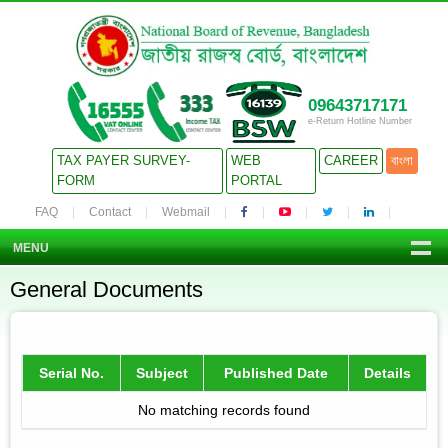
09643717171
e-Return Hotline Number
TAX PAYER SURVEY-
WEB
CAREER
বাংলা
FORM
PORTAL
FAQ
Contact
Webmail
MENU
General Documents
Serial No.
Subject
Published Date
Details
No matching records found