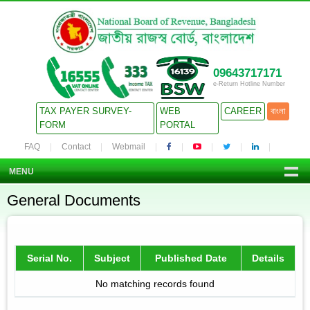
09643717171
e-Return Hotline Number
TAX PAYER SURVEY-
WEB
CAREER
বাংলা
FORM
PORTAL
FAQ
Contact
Webmail
MENU
General Documents
Serial No.
Subject
Published Date
Details
No matching records found