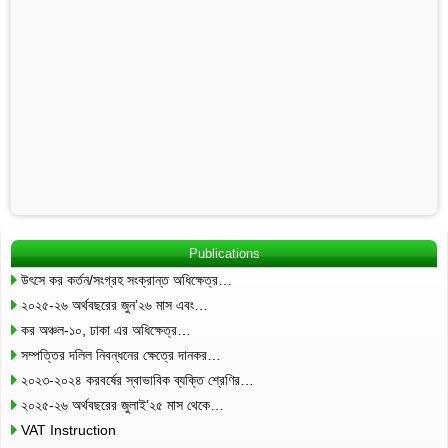
Publications
উৎসে কর কর্তন/সংগ্রহ সংক্রান্ত অধিক্ষেত্র…
২০২৫-২৬ অর্থবছরের জুন’২৬ মাস এবং…
কর অঞ্চল-১০, ঢাকা এর অধিক্ষেত্র…
সম্পত্তির দলিল নিবন্ধনের ক্ষেত্রে দানকর…
২০২৩-২০২৪ করবর্ষের স্বাভাবিক ব্যক্তি শ্রেণির…
২০২৫-২৬ অর্থবছরের জুলাই’২৫ মাস থেকে…
VAT Instruction