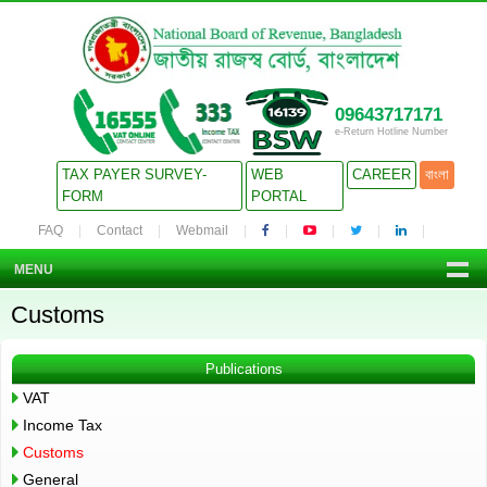
09643717171
e-Return Hotline Number
TAX PAYER SURVEY-
WEB
CAREER
বাংলা
FORM
PORTAL
FAQ
Contact
Webmail
MENU
Customs
Publications
VAT
Income Tax
Customs
General