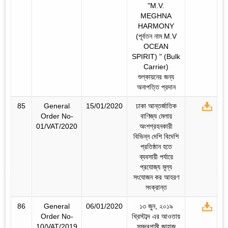
"M.V.
MEGHNA
HARMONY
(পূর্বতন নাম M.V
OCEAN
SPIRIT) " (Bulk
Carrier)
শুল্কায়নের জন্য
অনাপত্তি প্রদান
85
General
15/01/2020
ঢাকা আন্তর্জাতিক
Order No-
বাণিজ্য মেলায়
01/VAT/2020
অংশগ্রহনকারী
বিভিন্ন দেশি বিদেশি
প্রতিষ্ঠান হতে
ব্যবসায়ী পর্যায়ে
প্রযোজ্য মূল্য
সংযোজন কর আহরণ
সংক্রান্ত
86
General
06/01/2020
১৩ জুন, ২০১৯
Order No-
খ্রিস্টাব্দ এর আওতায়
10/VAT/2019
সমুদ্রগামী জাহাজ