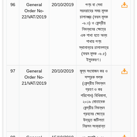
96
General
20/10/2019
পণ্য বা সেবা
Order No-
সরবরাহের সময় মূসক
22/VAT/2019
চালানপ্ত্র (ফরম মূসক
-৬.৩) ও কেন্দ্রীয়
নিবন্ধনের ক্ষেত্রে
এক শাখা হতে অন্য
শাখায় পণ্য
স্থানান্তর চালানপত্র
(ফরম মূসক -৬.৫)
ইস্যুকরণ।
97
General
20/10/2019
মূল্য সংযোজন কর ও
Order No-
সম্পূরক শুল্ক
21/VAT/2019
(কেন্দ্রীয় নিবন্ধন
গ্রহণ ও কর
পরিশোধ) বিধিমালা,
২০১৯ মোতাবেক
কেন্দ্রীয় নিবন্ধন
গ্রহনের ক্ষেত্রে
উদ্ভূত জটিলতা
নিরসন সংক্রান্ত