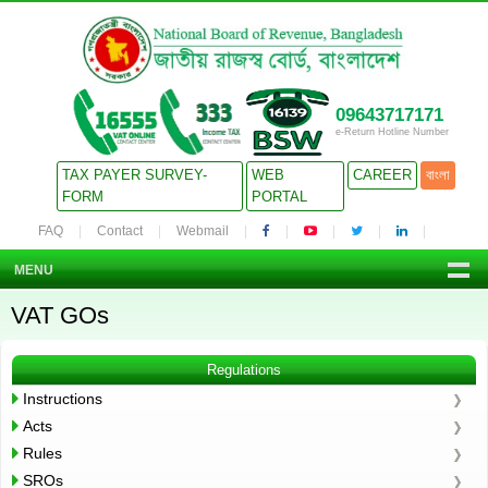
09643717171
e-Return Hotline Number
TAX PAYER SURVEY-
WEB
CAREER
বাংলা
FORM
PORTAL
FAQ
Contact
Webmail
MENU
VAT GOs
Regulations
Instructions
Acts
Rules
SROs