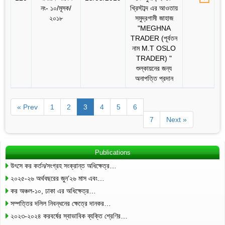
নং- ১০/মূসক/
খ্রিস্টাব্দ এর আওতায়
২০১৮
সমুদ্রগামী জাহাজ
"MEGHNA
TRADER (পূর্বতন
নাম M.T OSLO
TRADER) "
শুল্কায়নের জন্য
অনাপত্তি প্রদান
« Prev
1
2
3
4
5
6
7
Next »
Publications
উৎসে কর কর্তন/সংগ্রহ সংক্রান্ত অধিক্ষেত্র…
২০২৫-২৬ অর্থবছরের জুন’২৬ মাস এবং…
কর অঞ্চল-১০, ঢাকা এর অধিক্ষেত্র…
সম্পত্তির দলিল নিবন্ধনের ক্ষেত্রে দানকর…
২০২৩-২০২৪ করবর্ষের স্বাভাবিক ব্যক্তি শ্রেণির…