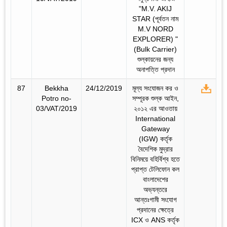
"M.V. AKIJ
STAR (পূর্বতন নাম
M.V NORD
EXPLORER) "
(Bulk Carrier)
শুল্কায়নের জন্য
অনাপত্তি প্রদান
87
Bekkha
24/12/2019
মূল্য সংযোজন কর ও
Potro no-
সম্পূরক শুল্ক আইন,
03/VAT/2019
২০১২ এর আওতায়
International
Gateway
(IGW) কর্তৃক
বৈদেশিক মুদ্রার
বিনিময়ে বহির্বিশ্ব হতে
প্রাপ্ত টেলিফোন কল
বাংলাদেশের
অভ্যন্তরে
আন্তঃগামী সংযোগ
প্রদানের ক্ষেত্রে
ICX ও ANS কর্তৃক