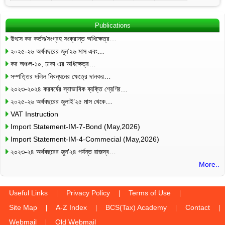
Publications
উৎসে কর কর্তন/সংগ্রহ সংক্রান্ত অধিক্ষেত্র…
২০২৫-২৬ অর্থবছরের জুন’২৬ মাস এবং…
কর অঞ্চল-১০, ঢাকা এর অধিক্ষেত্র…
সম্পত্তির দলিল নিবন্ধনের ক্ষেত্রে দানকর…
২০২৩-২০২৪ করবর্ষের স্বাভাবিক ব্যক্তি শ্রেণির…
২০২৫-২৬ অর্থবছরের জুলাই’২৫ মাস থেকে…
VAT Instruction
Import Statement-IM-7-Bond (May,2026)
Import Statement-IM-4-Commecial (May,2026)
২০২৩-২৪ অর্থবছরের জুন’২৪ পর্যন্ত রাজস্ব…
More..
Useful Links
Privacy Policy
Terms of Use
Site Map
A-Z Index
BCS(Tax) Academy
Contact
Webmail
Old Webmail