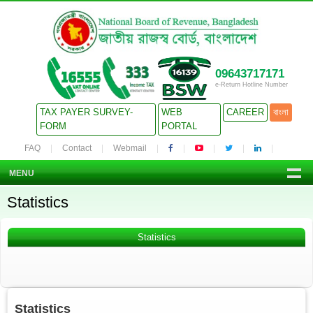
09643717171
e-Return Hotline Number
TAX PAYER SURVEY-
WEB
CAREER
বাংলা
FORM
PORTAL
FAQ
Contact
Webmail
MENU
Statistics
Statistics
Statistics