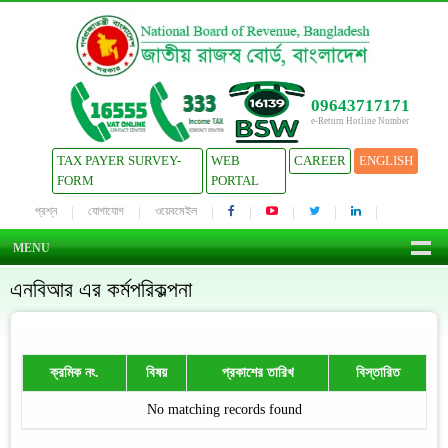
09643717171
e-Return Hotline Number
TAX PAYER SURVEY-
WEB
CAREER
ENGLISH
FORM
PORTAL
প্রশ্ন
যোগাযোগ
ওয়েবমেইল
MENU
এনবিআর এর কর্মপরিকল্পনা
ক্রমিক নং.
বিষয়
প্রকাশের তারিখ
বিস্তারিত
No matching records found