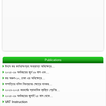
Publications
উৎসে কর কর্তন/সংগ্রহ সংক্রান্ত অধিক্ষেত্র…
২০২৫-২৬ অর্থবছরের জুন’২৬ মাস এবং…
কর অঞ্চল-১০, ঢাকা এর অধিক্ষেত্র…
সম্পত্তির দলিল নিবন্ধনের ক্ষেত্রে দানকর…
২০২৩-২০২৪ করবর্ষের স্বাভাবিক ব্যক্তি শ্রেণির…
২০২৫-২৬ অর্থবছরের জুলাই’২৫ মাস থেকে…
VAT Instruction