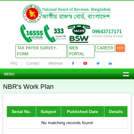
09643717171
e-Return Hotline Number
TAX PAYER SURVEY-
WEB
CAREER
বাংলা
FORM
PORTAL
FAQ
Contact
Webmail
MENU
NBR's Work Plan
Serial No.
Subject
Published Date
Details
No matching records found