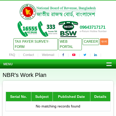
09643717171
e-Return Hotline Number
TAX PAYER SURVEY-
WEB
CAREER
বাংলা
FORM
PORTAL
FAQ
Contact
Webmail
MENU
NBR's Work Plan
Serial No.
Subject
Published Date
Details
No matching records found