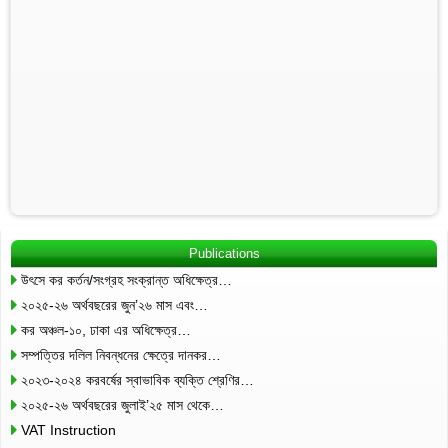
Publications
উৎসে কর কর্তন/সংগ্রহ সংক্রান্ত অধিক্ষেত্র…
২০২৫-২৬ অর্থবছরের জুন’২৬ মাস এবং…
কর অঞ্চল-১০, ঢাকা এর অধিক্ষেত্র…
সম্পত্তির দলিল নিবন্ধনের ক্ষেত্রে দানকর…
২০২৩-২০২৪ করবর্ষের স্বাভাবিক ব্যক্তি শ্রেণির…
২০২৫-২৬ অর্থবছরের জুলাই’২৫ মাস থেকে…
VAT Instruction