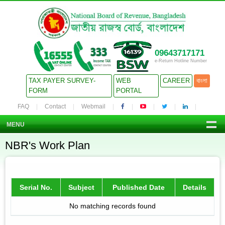
09643717171
e-Return Hotline Number
TAX PAYER SURVEY-
WEB
CAREER
বাংলা
FORM
PORTAL
FAQ
Contact
Webmail
MENU
NBR's Work Plan
Serial No.
Subject
Published Date
Details
No matching records found