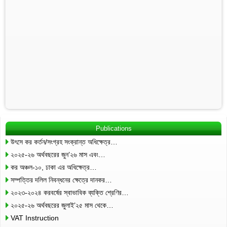
Publications
উৎসে কর কর্তন/সংগ্রহ সংক্রান্ত অধিক্ষেত্র…
২০২৫-২৬ অর্থবছরের জুন’২৬ মাস এবং…
কর অঞ্চল-১০, ঢাকা এর অধিক্ষেত্র…
সম্পত্তির দলিল নিবন্ধনের ক্ষেত্রে দানকর…
২০২৩-২০২৪ করবর্ষের স্বাভাবিক ব্যক্তি শ্রেণির…
২০২৫-২৬ অর্থবছরের জুলাই’২৫ মাস থেকে…
VAT Instruction