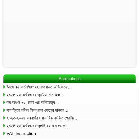
Publications
উৎসে কর কর্তন/সংগ্রহ সংক্রান্ত অধিক্ষেত্র…
২০২৫-২৬ অর্থবছরের জুন’২৬ মাস এবং…
কর অঞ্চল-১০, ঢাকা এর অধিক্ষেত্র…
সম্পত্তির দলিল নিবন্ধনের ক্ষেত্রে দানকর…
২০২৩-২০২৪ করবর্ষের স্বাভাবিক ব্যক্তি শ্রেণির…
২০২৫-২৬ অর্থবছরের জুলাই’২৫ মাস থেকে…
VAT Instruction