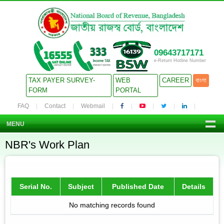
09643717171
e-Return Hotline Number
TAX PAYER SURVEY-
WEB
CAREER
বাংলা
FORM
PORTAL
FAQ
Contact
Webmail
MENU
NBR's Work Plan
Serial No.
Subject
Published Date
Details
No matching records found