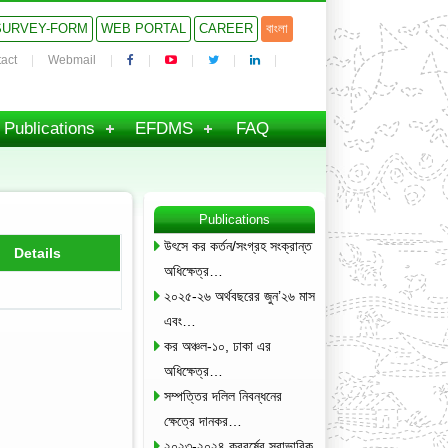
SURVEY-FORM
WEB PORTAL
CAREER
বাংলা
act
Webmail
Publications
EFDMS
FAQ
Publications
উৎসে কর কর্তন/সংগ্রহ সংক্রান্ত
Details
অধিক্ষেত্র…
২০২৫-২৬ অর্থবছরের জুন’২৬ মাস
এবং…
কর অঞ্চল-১০, ঢাকা এর
অধিক্ষেত্র…
সম্পত্তির দলিল নিবন্ধনের
ক্ষেত্রে দানকর…
২০২৩-২০২৪ করবর্ষের স্বাভাবিক