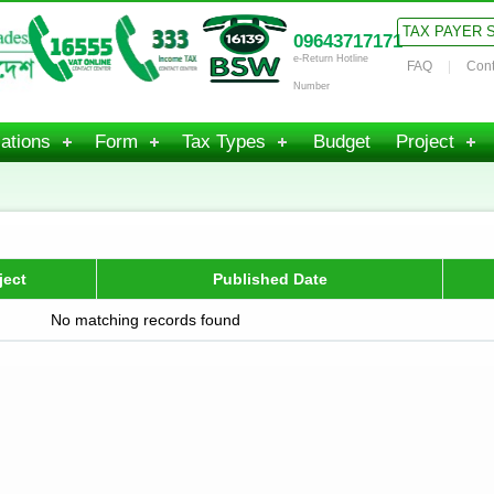
TAX PAYER 
09643717171
e-Return Hotline
FAQ
Cont
Number
ations
Form
Tax Types
Budget
Project
ject
Published Date
No matching records found