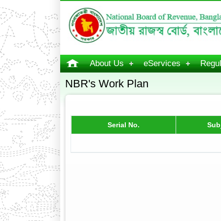
About Us
eServices
Regul
NBR's Work Plan
Serial No.
Sub