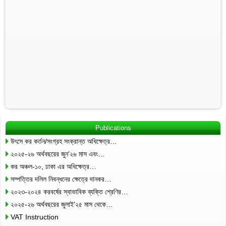
Publications
উৎসে কর কর্তন/সংগ্রহ সংক্রান্ত অধিক্ষেত্র…
২০২৫-২৬ অর্থবছরের জুন’২৬ মাস এবং…
কর অঞ্চল-১০, ঢাকা এর অধিক্ষেত্র…
সম্পত্তির দলিল নিবন্ধনের ক্ষেত্রে দানকর…
২০২৩-২০২৪ করবর্ষের স্বাভাবিক ব্যক্তি শ্রেণির…
২০২৫-২৬ অর্থবছরের জুলাই’২৫ মাস থেকে…
VAT Instruction