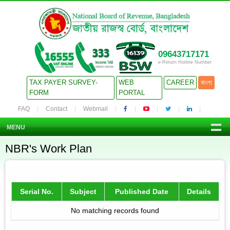
09643717171
e-Return Hotline Number
TAX PAYER SURVEY-
WEB
CAREER
বাংলা
FORM
PORTAL
FAQ
Contact
Webmail
MENU
NBR's Work Plan
Serial No.
Subject
Published Date
Details
No matching records found