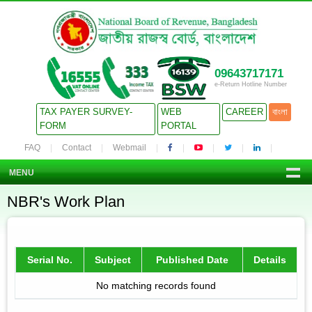
09643717171
e-Return Hotline Number
TAX PAYER SURVEY-
WEB
CAREER
বাংলা
FORM
PORTAL
FAQ
Contact
Webmail
MENU
NBR's Work Plan
Serial No.
Subject
Published Date
Details
No matching records found