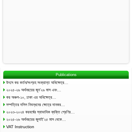
Publications
উৎসে কর কর্তন/সংগ্রহ সংক্রান্ত অধিক্ষেত্র…
২০২৫-২৬ অর্থবছরের জুন’২৬ মাস এবং…
কর অঞ্চল-১০, ঢাকা এর অধিক্ষেত্র…
সম্পত্তির দলিল নিবন্ধনের ক্ষেত্রে দানকর…
২০২৩-২০২৪ করবর্ষের স্বাভাবিক ব্যক্তি শ্রেণির…
২০২৫-২৬ অর্থবছরের জুলাই’২৫ মাস থেকে…
VAT Instruction