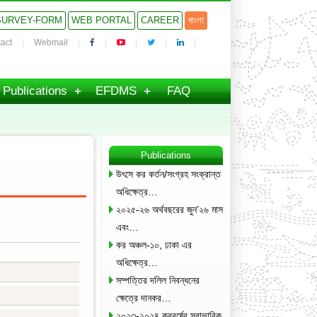
SURVEY-FORM
WEB PORTAL
CAREER
বাংলা
act
Webmail
Publications
EFDMS
FAQ
Publications
উৎসে কর কর্তন/সংগ্রহ সংক্রান্ত
অধিক্ষেত্র…
২০২৫-২৬ অর্থবছরের জুন’২৬ মাস
এবং…
কর অঞ্চল-১০, ঢাকা এর
অধিক্ষেত্র…
সম্পত্তির দলিল নিবন্ধনের
ক্ষেত্রে দানকর…
২০২৩-২০২৪ করবর্ষের স্বাভাবিক