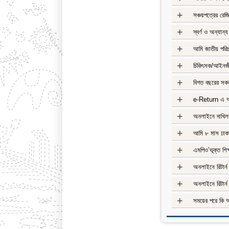
+
সঞ্চয়পত্রের রে
+
স্বর্ণ ও অন্যান্
+
আমি জাতীয় পরিচ
+
চিকিৎসক/আইনজী
+
বিগত বছরের সকল
+
e-Return এ আম
+
অনলাইনে দাখিলক
+
আমি ৮ মাস ঢাকা
+
এমপিও’ভূক্ত শিক
+
অনলাইনে রিটার্
+
অনলাইনে রিটার্ন
+
সময়ের পরে কি অ