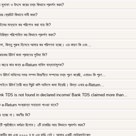
র মুনাফা ও উৎসে করের তথ্য কিভাবে প্রদর্শন করব?
ের ক্রেডিট কিভাবে দাবী করব?
েমের মাধ্যমে কর পরিশোধ করা যায় কি?
র অতিরিক্ত পরিশোধিত কর কিভাবে প্রদর্শন করব?
া, কিন্তু পুরুষ হিসেবে আমার কর পরিগণনা হচ্ছে। এর কারণ কি এবং…
র রিটার্ন জমা প্রদানের সুবিধা কি?
বছরে কার জন্য e-Return দাখিল বাধ্যতামূলক?
রিটার্ন দাখিলের সময় সম্পদ বিবরণীতে সম্পদের তথ্য পূরণ করেছি, এবারও কি পূরণ…
ইনে রিটার্ন তৈরী করে প্রিন্ট কপি অফিসে জমা দিয়েছি। কিন্ত এবার e-Return…
nk TDS is not found in declared income/ Bank TDS claimed more than…
ি e-Return সংক্রান্ত সহায়তা পাওয়া যাবে?
য় হচ্ছে না। করণীয় কি?
 প্রতিষ্ঠানে কর্মরত ছিলাম। ২টি চাকরির আয় কিভাবে প্রদর্শন করব?
 কোটির কম এবং ৮০০০ ব.ফু এর বাড়ি নেই। আমার একটি মোটরসাইকেল…