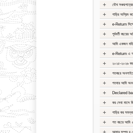
+
যৌথ সঞ্চয়পত্রে
+
গাড়ির অগ্রিম কর
+
e-Return সিস্ট
+
পূর্ববর্তী বছরে
+
আমি একজন মহিল
+
e-Return এ আয়ক
+
২০২৫-২০২৬ কর 
+
গতবছর অনলাইনে 
+
গতবার আমি অনলা
+
Declared ba
+
কর সেবা মাসে ক
+
গাড়ির কর সমন্ব
+
গত বছরে আমি ২টি
+
আমার সম্পদ ৪