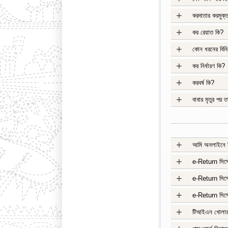
+
করদাতার করমুক্
+
কর রেয়াত কি?
+
কোন ধরনের বিন
+
কর নির্ধারণ কি?
+
করবর্ষ কি?
+
বাবার মৃতুর পর
+
আমি অনলাইনে রি
+
e-Return সিস্
+
e-Return সিস্ট
+
e-Return সিস্ট
+
টিআইএন খোলার