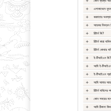
+
কোন ব্যক্তি আয়
+
এলাকাভেদে ন্য
+
করদাতার অবস্থা
+
আয়কর নিবন্ধন 
+
রিটার্ন কি?
+
রিটার্ন কারা দাখ
+
রিটার্ন কোথায় 
+
ই-টিআইএন কি
+
আমি ই-টিআইএন 
+
ই-টিআইএন প্রাপ
+
আমি আমার আয়কর
+
রিটার্ন দাখিলের 
+
কোন সময়ের মধ্য
+
আমি ঠিকানা কিভা