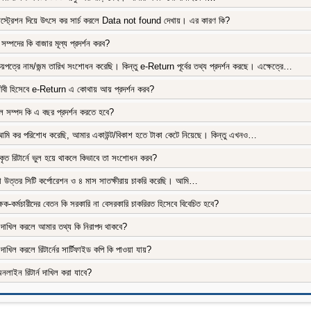
জিস্ট্রেশন দিয়ে উৎসে কর সার্চ করলে Data not found দেখায়। এর কারণ কি?
য সম্পদের কি বাজার মূল্য প্রদর্শন করব?
য়পত্রে নাম/জন্ম তারিখ সংশোধন করেছি। কিন্তু e-Return পূর্বের তথ্য প্রদর্শন করছে। এক্ষেত্রে…
বী হিসেবে e-Return এ কোথায় আয় প্রদর্শন করব?
 সম্পদ কি এ বছর প্রদর্শন করতে হবে?
ি কর পরিশোধ করেছি, আমার একাউন্ট/বিকাশ হতে টাকা কেটে নিয়েছে। কিন্তু এখনও…
ৃত রিটার্নে ভুল হয়ে থাকলে কিভাবে তা সংশোধন করব?
 উত্তর সিটি কর্পোরেশন ও ৪ মাস সাতক্ষীরায় চাকরি করেছি। আমি…
্ষক-কর্মচারীদের বেতন কি সরকারি না বেসরকারি চাকরিরত হিসেবে বিবেচিত হবে?
ন দাখিল করলে আমার তথ্য কি নিরাপদ থাকবে?
 দাখিল করলে রিটার্নের সার্টিফাইড কপি কি পাওয়া যায়?
নলাইন রিটার্ন দাখিল করা যাবে?