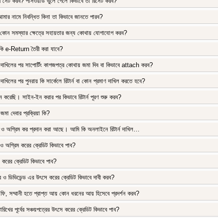
বে সেট করব? পাসওয়ার্ড ভুলে গেলে কিভাবে তা রিসেট করব?
মার নামে নিবন্ধিত কিনা তা কিভাবে জানতে পারব?
োন সমস্যার ক্ষেত্রে সহায়তার জন্য কোথায় যোগাযোগ করব?
ি e-Return তৈরী করা যাবে?
ন দাখিলের পর সাপোর্টিং কাগজপত্র কোথায় জমা দিব বা কিভাবে attach করব?
 দাখিলের পর পুনরায় কি সার্কেলে রিটার্ন বা কোন প্রমাণ দাখিল করতে হবে?
ন করেছি। সাইন-ইন করার পর কিভাবে রিটার্ন পূরণ শুরু করব?
 জমা দেবার প্রক্রিয়া কি?
ও অগ্রিম কর প্রদান করা আছে। আমি কি অনলাইনে রিটার্ন দাখিল…
 ও অগ্রিম করের ক্রেডিট কিভাবে পাব?
করের ক্রেডিট কিভাবে পাব?
্র ও ডিভিডেন্ড এর উৎসে করের ক্রেডিট কিভাবে দাবী করব?
িং ফি, সম্মানী হতে প্রাপ্ত আয় কোন ধরনের আয় হিসেবে প্রদর্শন করব?
খের পূর্বের সঞ্চয়পত্রের উৎসে করের ক্রেডিট কিভাবে পাব?