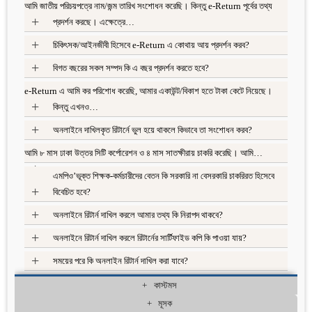
আমি জাতীয় পরিচয়পত্রে নাম/জন্ম তারিখ সংশোধন করেছি। কিন্তু e-Return পূর্বের তথ্য
+
প্রদর্শন করছে। এক্ষেত্রে…
+
চিকিৎসক/আইনজীবী হিসেবে e-Return এ কোথায় আয় প্রদর্শন করব?
+
বিগত বছরের সকল সম্পদ কি এ বছর প্রদর্শন করতে হবে?
e-Return এ আমি কর পরিশোধ করেছি, আমার একাউন্ট/বিকাশ হতে টাকা কেটে নিয়েছে।
+
কিন্তু এখনও…
+
অনলাইনে দাখিলকৃত রিটার্নে ভুল হয়ে থাকলে কিভাবে তা সংশোধন করব?
আমি ৮ মাস ঢাকা উত্তর সিটি কর্পোরেশন ও ৪ মাস সাতক্ষীরায় চাকরি করেছি। আমি…
+
এমপিও’ভূক্ত শিক্ষক-কর্মচারীদের বেতন কি সরকারি না বেসরকারি চাকরিরত হিসেবে
+
বিবেচিত হবে?
+
অনলাইনে রিটার্ন দাখিল করলে আমার তথ্য কি নিরাপদ থাকবে?
+
অনলাইনে রিটার্ন দাখিল করলে রিটার্নের সার্টিফাইড কপি কি পাওয়া যায়?
+
সময়ের পরে কি অনলাইন রিটার্ন দাখিল করা যাবে?
কাস্টমস
মূসক