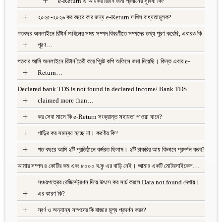
+
e-Return এ আয়কর রিটার্ন জমা প্রদানের সুবিধা কি?
+
২০২৫-২০২৬ কর বছরে কার জন্য e-Return দাখিল বাধ্যতামূলক?
গতবছর অনলাইনে রিটার্ন দাখিলের সময় সম্পদ বিবরণীতে সম্পদের তথ্য পূরণ করেছি, এবারও কি
+
পূরণ…
গতবার আমি অনলাইনে রিটার্ন তৈরী করে প্রিন্ট কপি অফিসে জমা দিয়েছি। কিন্ত এবার e-
+
Return…
Declared bank TDS is not found in declared income/ Bank TDS
+
claimed more than…
+
কর সেবা মাসে কি e-Return সংক্রান্ত সহায়তা পাওয়া যাবে?
+
গাড়ির কর সমন্বয় হচ্ছে না। করণীয় কি?
+
গত বছরে আমি ২টি প্রতিষ্ঠানে কর্মরত ছিলাম। ২টি চাকরির আয় কিভাবে প্রদর্শন করব?
আমার সম্পদ ৪ কোটির কম এবং ৮০০০ ব.ফু এর বাড়ি নেই। আমার একটি মোটরসাইকেল…
+
সঞ্চয়পত্রের রেজিস্ট্রেশন দিয়ে উৎসে কর সার্চ করলে Data not found দেখায়।
+
এর কারণ কি?
+
স্বর্ণ ও অন্যান্য সম্পদের কি বাজার মূল্য প্রদর্শন করব?