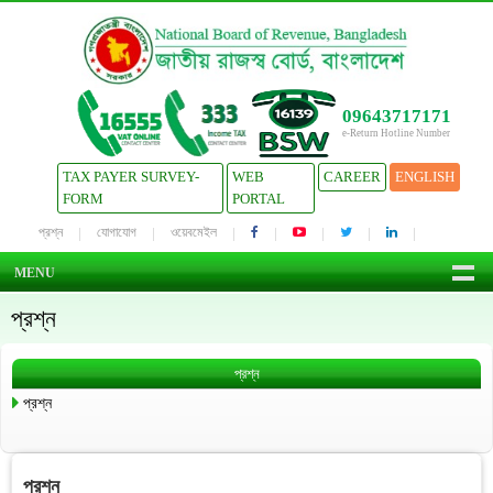
09643717171
e-Return Hotline Number
TAX PAYER SURVEY-
WEB
CAREER
ENGLISH
FORM
PORTAL
প্রশ্ন
যোগাযোগ
ওয়েবমেইল
MENU
প্রশ্ন
প্রশ্ন
প্রশ্ন
প্রশ্ন