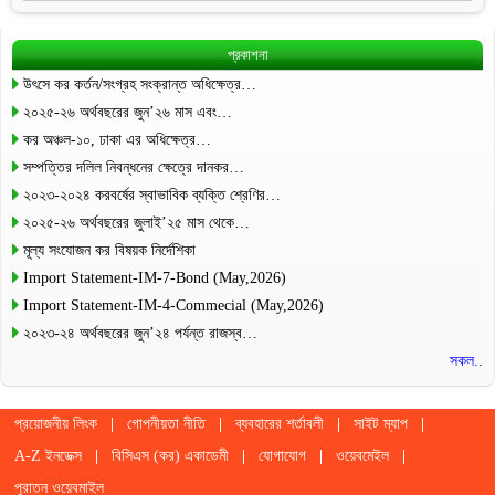
প্রকাশনা
উৎসে কর কর্তন/সংগ্রহ সংক্রান্ত অধিক্ষেত্র…
২০২৫-২৬ অর্থবছরের জুন’২৬ মাস এবং…
কর অঞ্চল-১০, ঢাকা এর অধিক্ষেত্র…
সম্পত্তির দলিল নিবন্ধনের ক্ষেত্রে দানকর…
২০২৩-২০২৪ করবর্ষের স্বাভাবিক ব্যক্তি শ্রেণির…
২০২৫-২৬ অর্থবছরের জুলাই’২৫ মাস থেকে…
মূল্য সংযোজন কর বিষয়ক নির্দেশিকা
Import Statement-IM-7-Bond (May,2026)
Import Statement-IM-4-Commecial (May,2026)
২০২৩-২৪ অর্থবছরের জুন’২৪ পর্যন্ত রাজস্ব…
সকল..
প্রয়োজনীয় লিংক
গোপনীয়তা নীতি
ব্যবহারের শর্তাবলী
সাইট ম্যাপ
A-Z ইনডেক্স
বিসিএস (কর) একাডেমী
যোগাযোগ
ওয়েবমেইল
পুরাতন ওয়েবমাইল