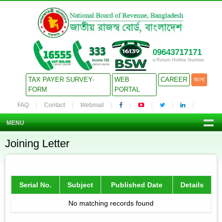
09643717171
e-Return Hotline Number
TAX PAYER SURVEY-
WEB
CAREER
বাংলা
FORM
PORTAL
FAQ
Contact
Webmail
MENU
Joining Letter
Serial No.
Subject
Published Date
Details
No matching records found