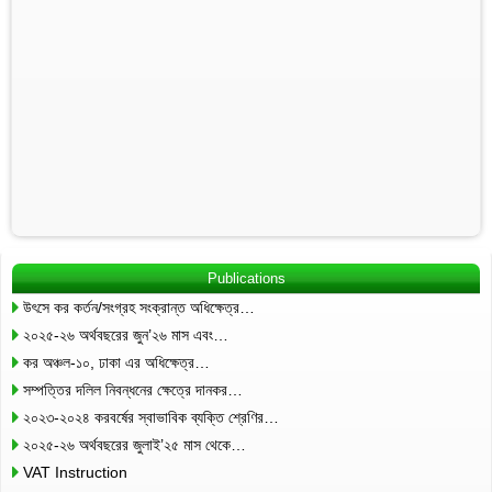
Publications
উৎসে কর কর্তন/সংগ্রহ সংক্রান্ত অধিক্ষেত্র…
২০২৫-২৬ অর্থবছরের জুন’২৬ মাস এবং…
কর অঞ্চল-১০, ঢাকা এর অধিক্ষেত্র…
সম্পত্তির দলিল নিবন্ধনের ক্ষেত্রে দানকর…
২০২৩-২০২৪ করবর্ষের স্বাভাবিক ব্যক্তি শ্রেণির…
২০২৫-২৬ অর্থবছরের জুলাই’২৫ মাস থেকে…
VAT Instruction