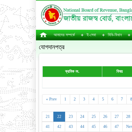
আমাদের সম্পর্কে
ই-সেবা
বিধি-বিধান
যোগদানপত্র
ক্রমিক নং.
বিষয়
« Prev
1
2
3
4
5
6
7
21
22
23
24
25
26
27
28
41
42
43
44
45
46
47
Nex