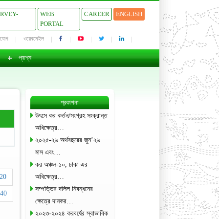
URVEY-
WEB
CAREER
ENGLISH
PORTAL
াযোগ
ওয়েবমেইল
প্রশ্ন
প্রকাশনা
উৎসে কর কর্তন/সংগ্রহ সংক্রান্ত
অধিক্ষেত্র…
২০২৫-২৬ অর্থবছরের জুন’২৬
মাস এবং…
কর অঞ্চল-১০, ঢাকা এর
20
অধিক্ষেত্র…
সম্পত্তির দলিল নিবন্ধনের
40
ক্ষেত্রে দানকর…
২০২৩-২০২৪ করবর্ষের স্বাভাবিক