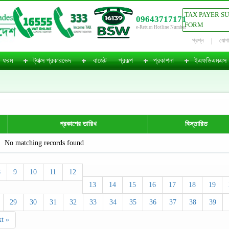
TAX PAYER S
09643717171
FORM
e-Return Hotline Number
প্রশ্ন
যোগ
ফরম
ট্যাক্স প্রকারভেদ
বাজেট
প্রকল্প
প্রকাশনা
ইএফডিএমএস
প্রকাশের তারিখ
বিস্তারিত
No matching records found
8
9
10
11
12
13
14
15
16
17
18
19
29
30
31
32
33
34
35
36
37
38
39
t »