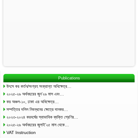
Publications
উৎসে কর কর্তন/সংগ্রহ সংক্রান্ত অধিক্ষেত্র…
২০২৫-২৬ অর্থবছরের জুন’২৬ মাস এবং…
কর অঞ্চল-১০, ঢাকা এর অধিক্ষেত্র…
সম্পত্তির দলিল নিবন্ধনের ক্ষেত্রে দানকর…
২০২৩-২০২৪ করবর্ষের স্বাভাবিক ব্যক্তি শ্রেণির…
২০২৫-২৬ অর্থবছরের জুলাই’২৫ মাস থেকে…
VAT Instruction