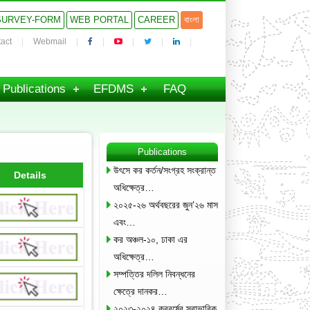
SURVEY-FORM
WEB PORTAL
CAREER
বাংলা
act
Webmail
Publications
EFDMS
FAQ
Publications
উৎসে কর কর্তন/সংগ্রহ সংক্রান্ত
Details
অধিক্ষেত্র…
২০২৫-২৬ অর্থবছরের জুন’২৬ মাস
এবং…
কর অঞ্চল-১০, ঢাকা এর
অধিক্ষেত্র…
সম্পত্তির দলিল নিবন্ধনের
ক্ষেত্রে দানকর…
২০২৩-২০২৪ করবর্ষের স্বাভাবিক