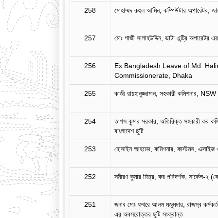
258
মোহাম্মদ রুহুল আমিন, কম্পিউটার অপারেটর, জা
257
মোঃ গাজী সালাহউদ্দিন, ডাটা এন্ট্রি অপারেটর 
256
Ex Bangladesh Leave of Md. Hal
Commissionerate, Dhaka
255
কাজী রায়হানুজ্জামান, সহকারী কমিশনার, NSW P
254
তাপস কুমার সরকার, অতিরিক্ত সহকারী কর কমি
বাংলাদেশ ছুটি
253
হোসাইন আহমেদ, কমিশনার, কাস্টমস, এক্সাইজ ও
252
সমীরণ কুমার মিত্র, কর পরিদর্শক, সার্কেল-২ (ক
251
জনাব মোঃ ফখরে আলম মজুমদার, রাজস্ব কর্মকর্তা
এর অবসরোত্তর ছুটি সংক্রান্ত