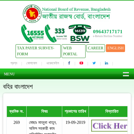
09643717171
e-Return Hotline Number
TAX PAYER SURVEY-
WEB
CAREER
ENGLISH
FORM
PORTAL
প্রশ্ন
যোগাযোগ
ওয়েবমেইল
MENU
বহির বাংলাদেশ
ক্রমিক নং.
বিষয়
প্রকাশের তারিখ
বিস্তারিত
269
মোছাঃ মাহবুবা খাতুন,
19-09-2019
অফিস সহকারী কাম