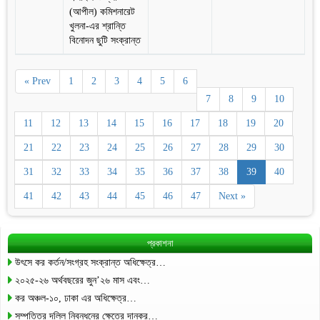
(আপীল) কমিশনারেট
খুলনা-এর শ্রান্তি
বিনোদন ছুটি সংক্রান্ত
« Prev
1
2
3
4
5
6
7
8
9
10
11
12
13
14
15
16
17
18
19
20
21
22
23
24
25
26
27
28
29
30
31
32
33
34
35
36
37
38
39
40
41
42
43
44
45
46
47
Next »
প্রকাশনা
উৎসে কর কর্তন/সংগ্রহ সংক্রান্ত অধিক্ষেত্র…
২০২৫-২৬ অর্থবছরের জুন’২৬ মাস এবং…
কর অঞ্চল-১০, ঢাকা এর অধিক্ষেত্র…
সম্পত্তির দলিল নিবন্ধনের ক্ষেত্রে দানকর…