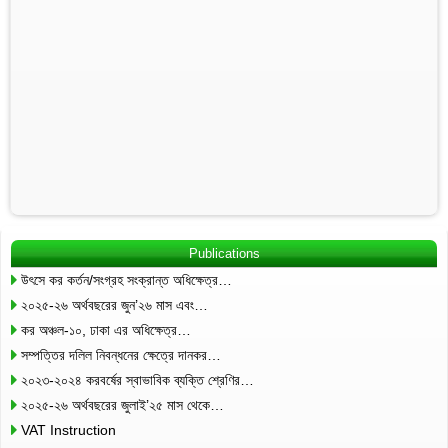
Publications
উৎসে কর কর্তন/সংগ্রহ সংক্রান্ত অধিক্ষেত্র…
২০২৫-২৬ অর্থবছরের জুন’২৬ মাস এবং…
কর অঞ্চল-১০, ঢাকা এর অধিক্ষেত্র…
সম্পত্তির দলিল নিবন্ধনের ক্ষেত্রে দানকর…
২০২৩-২০২৪ করবর্ষের স্বাভাবিক ব্যক্তি শ্রেণির…
২০২৫-২৬ অর্থবছরের জুলাই’২৫ মাস থেকে…
VAT Instruction