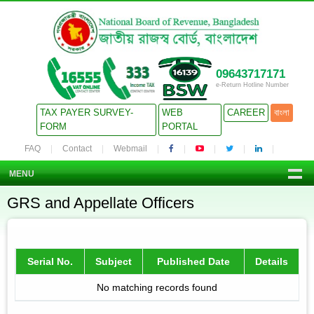
09643717171
e-Return Hotline Number
TAX PAYER SURVEY-
WEB
CAREER
বাংলা
FORM
PORTAL
FAQ
Contact
Webmail
MENU
GRS and Appellate Officers
Serial No.
Subject
Published Date
Details
No matching records found