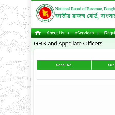
About Us
eServices
Regul
GRS and Appellate Officers
Serial No.
Sub