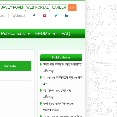
SURVEY-FORM
WEB PORTAL
CAREER
বাংলা
act
Webmail
Publications
EFDMS
FAQ
Publications
উৎসে কর কর্তন/সংগ্রহ সংক্রান্ত
Details
অধিক্ষেত্র…
২০২৫-২৬ অর্থবছরের জুন’২৬ মাস
এবং…
কর অঞ্চল-১০, ঢাকা এর
অধিক্ষেত্র…
সম্পত্তির দলিল নিবন্ধনের
ক্ষেত্রে দানকর…
২০২৩-২০২৪ করবর্ষের স্বাভাবিক