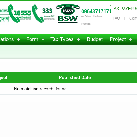
TAX PAYER 
09643717171
e-Return Hotline
FAQ
Cont
Number
ations
Form
Tax Types
Budget
Project
ject
Published Date
No matching records found