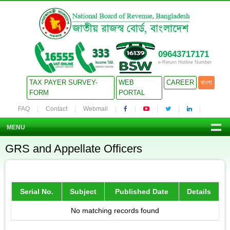
09643717171
e-Return Hotline Number
TAX PAYER SURVEY-
WEB
CAREER
বাংলা
FORM
PORTAL
FAQ
Contact
Webmail
MENU
GRS and Appellate Officers
Serial No.
Subject
Published Date
Details
No matching records found