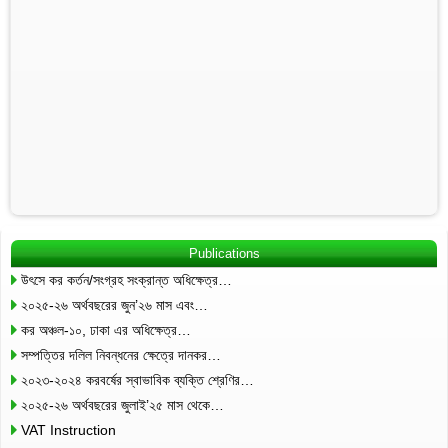
Publications
উৎসে কর কর্তন/সংগ্রহ সংক্রান্ত অধিক্ষেত্র…
২০২৫-২৬ অর্থবছরের জুন’২৬ মাস এবং…
কর অঞ্চল-১০, ঢাকা এর অধিক্ষেত্র…
সম্পত্তির দলিল নিবন্ধনের ক্ষেত্রে দানকর…
২০২৩-২০২৪ করবর্ষের স্বাভাবিক ব্যক্তি শ্রেণির…
২০২৫-২৬ অর্থবছরের জুলাই’২৫ মাস থেকে…
VAT Instruction