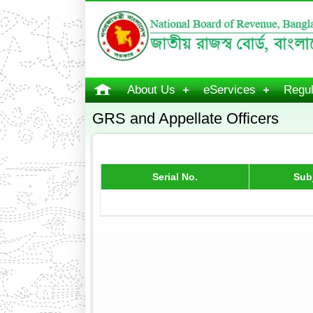
About Us
eServices
Regul
GRS and Appellate Officers
Serial No.
Sub