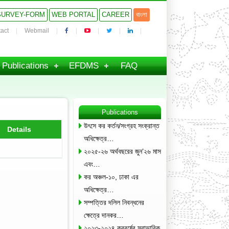
SURVEY-FORM
WEB PORTAL
CAREER
বাংলা
act
Webmail
Publications
EFDMS
FAQ
Publications
উৎসে কর কর্তন/সংগ্রহ সংক্রান্ত
Details
অধিক্ষেত্র…
২০২৫-২৬ অর্থবছরের জুন’২৬ মাস
এবং…
কর অঞ্চল-১০, ঢাকা এর
অধিক্ষেত্র…
সম্পত্তির দলিল নিবন্ধনের
ক্ষেত্রে দানকর…
২০২৩-২০২৪ করবর্ষের স্বাভাবিক