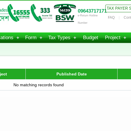
TAX PAYER 
09643717171
e-Return Hotline
FAQ
Cont
Number
ations
Form
Tax Types
Budget
Project
ject
Published Date
No matching records found