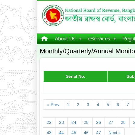
About Us
eServices
Regul
Monthly/Quarterly/Annual Monito
Serial No.
Sub
« Prev
1
2
3
4
5
6
7
22
23
24
25
26
27
28
43
44
45
46
47
Next »