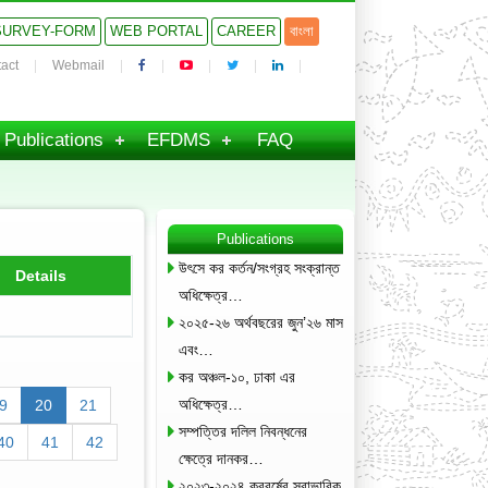
SURVEY-FORM
WEB PORTAL
CAREER
বাংলা
act
Webmail
Publications
EFDMS
FAQ
Publications
উৎসে কর কর্তন/সংগ্রহ সংক্রান্ত
Details
অধিক্ষেত্র…
২০২৫-২৬ অর্থবছরের জুন’২৬ মাস
এবং…
কর অঞ্চল-১০, ঢাকা এর
অধিক্ষেত্র…
9
20
21
সম্পত্তির দলিল নিবন্ধনের
40
41
42
ক্ষেত্রে দানকর…
২০২৩-২০২৪ করবর্ষের স্বাভাবিক