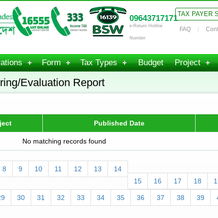
TAX PAYER 
09643717171
e-Return Hotline
FAQ
Cont
Number
ations
Form
Tax Types
Budget
Project
ring/Evaluation Report
ject
Published Date
No matching records found
8
9
10
11
12
13
14
15
16
17
18
1
29
30
31
32
33
34
35
36
37
38
39