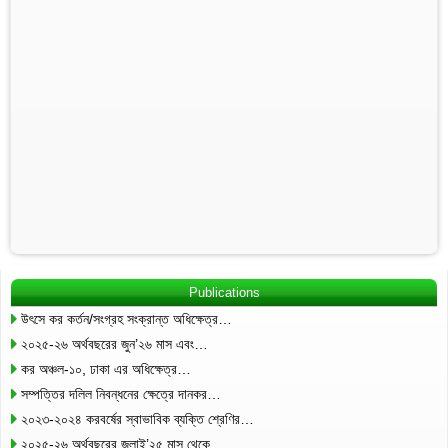
Publications
উৎসে কর কর্তন/সংগ্রহ সংক্রান্ত অধিক্ষেত্র…
২০২৫-২৬ অর্থবছরের জুন’২৬ মাস এবং…
কর অঞ্চল-১০, ঢাকা এর অধিক্ষেত্র…
সম্পত্তির দলিল নিবন্ধনের ক্ষেত্রে দানকর…
২০২৩-২০২৪ করবর্ষের স্বাভাবিক ব্যক্তি শ্রেণির…
২০২৫-২৬ অর্থবছরের জুলাই’২৫ মাস থেকে…