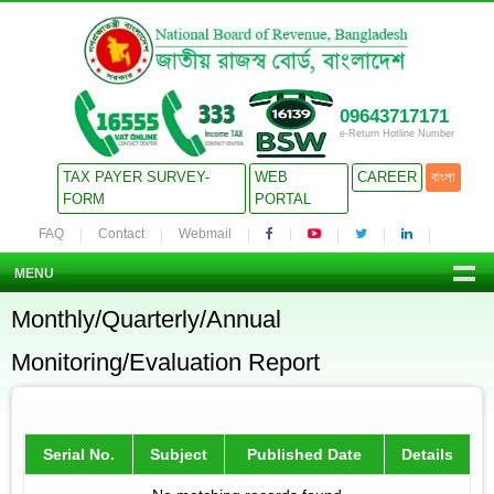
09643717171
e-Return Hotline Number
TAX PAYER SURVEY-
WEB
CAREER
বাংলা
FORM
PORTAL
FAQ
Contact
Webmail
MENU
Monthly/Quarterly/Annual
Monitoring/Evaluation Report
Serial No.
Subject
Published Date
Details