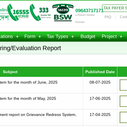
TAX PAYER 
09643717171
e-Return Hotline
FAQ
Cont
Number
ations
Form
Tax Types
Budget
Project
ring/Evaluation Report
Subject
Published Date
tem for the month of June, 2025
08-07-2025
tem for the month of May, 2025
17-06-2025
ement report on Grievance Redress System,
17-04-2025