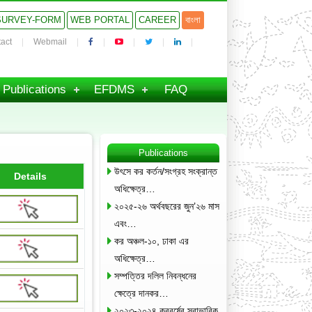
SURVEY-FORM
WEB PORTAL
CAREER
বাংলা
act
Webmail
Publications
EFDMS
FAQ
Publications
উৎসে কর কর্তন/সংগ্রহ সংক্রান্ত
Details
অধিক্ষেত্র…
২০২৫-২৬ অর্থবছরের জুন’২৬ মাস
এবং…
কর অঞ্চল-১০, ঢাকা এর
অধিক্ষেত্র…
সম্পত্তির দলিল নিবন্ধনের
ক্ষেত্রে দানকর…
২০২৩-২০২৪ করবর্ষের স্বাভাবিক