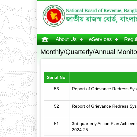
About Us
eServices
Regul
Monthly/Quarterly/Annual Monito
Serial No.
53
Report of Grievance Redress Sys
52
Report of Grievance Redress Sys
51
3rd quarterly Action Plan Achiev
2024-25