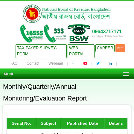
09643717171
e-Return Hotline Number
TAX PAYER SURVEY-
WEB
CAREER
বাংলা
FORM
PORTAL
FAQ
Contact
Webmail
MENU
Monthly/Quarterly/Annual
Monitoring/Evaluation Report
Serial No.
Subject
Published Date
Details