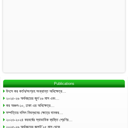
Publications
উৎসে কর কর্তন/সংগ্রহ সংক্রান্ত অধিক্ষেত্র…
২০২৫-২৬ অর্থবছরের জুন’২৬ মাস এবং…
কর অঞ্চল-১০, ঢাকা এর অধিক্ষেত্র…
সম্পত্তির দলিল নিবন্ধনের ক্ষেত্রে দানকর…
২০২৩-২০২৪ করবর্ষের স্বাভাবিক ব্যক্তি শ্রেণির…
২০২৫-২৬ অর্থবছরের জুলাই’২৫ মাস থেকে…