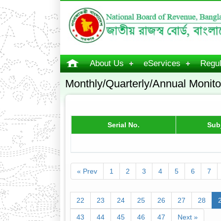
About Us
eServices
Regul
Monthly/Quarterly/Annual Monito
Serial No.
Sub
« Prev
1
2
3
4
5
6
7
22
23
24
25
26
27
28
43
44
45
46
47
Next »