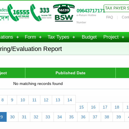
TAX PAYER 
09643717171
e-Return Hotline
FAQ
Cont
Number
ations
Form
Tax Types
Budget
Project
ring/Evaluation Report
ject
Published Date
No matching records found
8
9
10
11
12
13
14
15
16
17
18
1
29
30
31
32
33
34
35
36
37
38
39