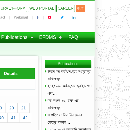
SURVEY-FORM
WEB PORTAL
CAREER
বাংলা
act
Webmail
Publications
EFDMS
FAQ
Publications
উৎসে কর কর্তন/সংগ্রহ সংক্রান্ত
Details
অধিক্ষেত্র…
২০২৫-২৬ অর্থবছরের জুন’২৬ মাস
এবং…
কর অঞ্চল-১০, ঢাকা এর
অধিক্ষেত্র…
9
20
21
সম্পত্তির দলিল নিবন্ধনের
40
41
42
ক্ষেত্রে দানকর…
২০২৩-২০২৪ করবর্ষের স্বাভাবিক