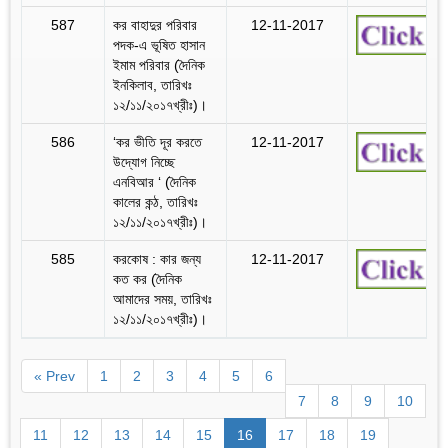
587
কর বাহাদুর পরিবার
12-11-2017
পদক-এ ভূষিত হাসান
ইমাম পরিবার (দৈনিক
ইনকিলাব, তারিখঃ
১২/১১/২০১৭খ্রীঃ)।
586
‘কর ভীতি দূর করতে
12-11-2017
উদ্যোগ নিচ্ছে
এনবিআর ‘ (দৈনিক
কালের কন্ঠ, তারিখঃ
১২/১১/২০১৭খ্রীঃ)।
585
করকোষ : কার জন্য
12-11-2017
কত কর (দৈনিক
আমাদের সময়, তারিখঃ
১২/১১/২০১৭খ্রীঃ)।
« Prev
1
2
3
4
5
6
7
8
9
10
11
12
13
14
15
16
17
18
19