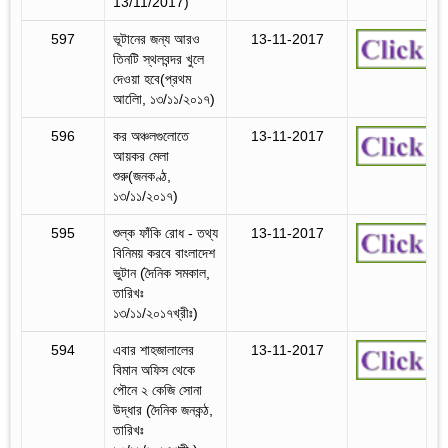
13/11/2017)
597
ভূটানের জন্য আরও
13-11-2017
তিনটি স্থলবন্দর খুলে
দেওয়া হবে(প্রথম
আলোি, ১৩/১১/২০১৭)
596
কর অঞ্চলগুলোতে
13-11-2017
আয়কর মেলা
শুরু(জনকণ্ঠ,
১৩/১১/২০১৭)
595
শুল্ক ফাঁকি রোধ - তথ্য
13-11-2017
বিনিময় করবে বাংলাদেশ
ভুটান (দৈনিক সমকাল,
তারিখঃ
১৩/১১/২০১৭খ্রীঃ)
594
এবার শাহজালালের
13-11-2017
বিমান অফিস থেকে
পৌনে ২ কেজি সোনা
উদ্ধার (দৈনিক জনকন্ঠ,
তারিখঃ