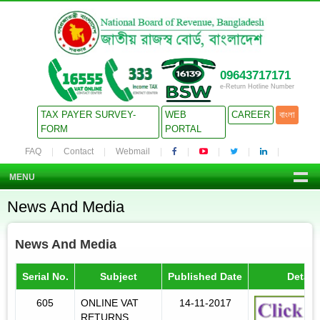
09643717171
e-Return Hotline Number
TAX PAYER SURVEY-
WEB
CAREER
বাংলা
FORM
PORTAL
FAQ
Contact
Webmail
MENU
News And Media
News And Media
Serial No.
Subject
Published Date
Detail
605
ONLINE VAT
14-11-2017
RETURNS