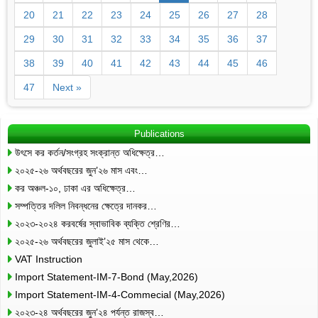
20
21
22
23
24
25
26
27
28
29
30
31
32
33
34
35
36
37
38
39
40
41
42
43
44
45
46
47
Next »
Publications
উৎসে কর কর্তন/সংগ্রহ সংক্রান্ত অধিক্ষেত্র…
২০২৫-২৬ অর্থবছরের জুন’২৬ মাস এবং…
কর অঞ্চল-১০, ঢাকা এর অধিক্ষেত্র…
সম্পত্তির দলিল নিবন্ধনের ক্ষেত্রে দানকর…
২০২৩-২০২৪ করবর্ষের স্বাভাবিক ব্যক্তি শ্রেণির…
২০২৫-২৬ অর্থবছরের জুলাই’২৫ মাস থেকে…
VAT Instruction
Import Statement-IM-7-Bond (May,2026)
Import Statement-IM-4-Commecial (May,2026)
২০২৩-২৪ অর্থবছরের জুন’২৪ পর্যন্ত রাজস্ব…