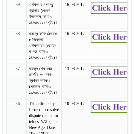
289
এনবিআরে বঙ্গবন্ধু
16-08-2017
গ্যালারি (দৈনিক
ইনকিলাব, তারিখঃ
১৪/০৮/২০১৭খ্রীঃ)।
288
রাজস্ব ফাঁকি ঠেকাতে
16-08-2017
৮ নির্দেশনা
এনবিআরের (ভোরের
কাগজ, তারিখঃ
১৪/০৮/২০১৭খ্রীঃ)।
287
বায়তুল মোকাররম
13-08-2017
মার্কেটে ১৬ কেজি
স্বর্ণসহ আটক ১
(সমকাল, তারিখঃ
১৩/০৮/২০১৭খ্রীঃ)।
286
Tripartite body
10-08-2017
formed to resolve
dispute related to
telocs' VAT (The
New Age, Date:
10/08/2017).