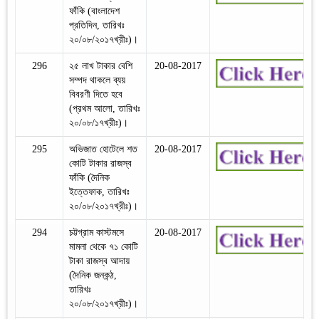
ফাঁকি (বাংলাদেশ
প্রতিদিন, তারিখঃ
২০/০৮/২০১৭খ্রীঃ)।
296
২৫ লাখ টাকার বেশি
20-08-2017
সম্পদ থাকলে ব্যয়
বিবরণী দিতে হবে
(প্রথম আলো, তারিখঃ
২০/০৮/১৭খ্রীঃ)।
295
অভিজাত হোটেলে শত
20-08-2017
কোটি টাকার রাজস্ব
ফাঁকি (দৈনিক
ইত্তেফাক, তারিখঃ
২০/০৮/২০১৭খ্রীঃ)।
294
চট্টগ্রাম কাস্টমসে
20-08-2017
মামলা থেকে ৭১ কোটি
টাকা রাজস্ব আদায়
(দৈনিক জনকন্ঠ,
তারিখঃ
২০/০৮/২০১৭খ্রীঃ)।