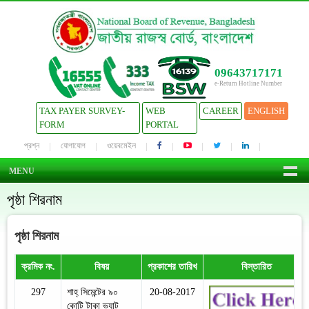
09643717171
e-Return Hotline Number
TAX PAYER SURVEY-
WEB
CAREER
ENGLISH
FORM
PORTAL
প্রশ্ন
যোগাযোগ
ওয়েবমেইল
MENU
পৃষ্ঠা শিরনাম
পৃষ্ঠা শিরনাম
ক্রমিক নং.
বিষয়
প্রকাশের তারিখ
বিস্তারিত
297
শাহ্‌ সিমেন্টের ৯০
20-08-2017
কোটি টাকা ভ্যাট