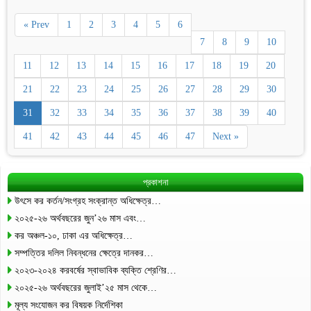
« Prev
1
2
3
4
5
6
7
8
9
10
11
12
13
14
15
16
17
18
19
20
21
22
23
24
25
26
27
28
29
30
31
32
33
34
35
36
37
38
39
40
41
42
43
44
45
46
47
Next »
প্রকাশনা
উৎসে কর কর্তন/সংগ্রহ সংক্রান্ত অধিক্ষেত্র…
২০২৫-২৬ অর্থবছরের জুন’২৬ মাস এবং…
কর অঞ্চল-১০, ঢাকা এর অধিক্ষেত্র…
সম্পত্তির দলিল নিবন্ধনের ক্ষেত্রে দানকর…
২০২৩-২০২৪ করবর্ষের স্বাভাবিক ব্যক্তি শ্রেণির…
২০২৫-২৬ অর্থবছরের জুলাই’২৫ মাস থেকে…
মূল্য সংযোজন কর বিষয়ক নির্দেশিকা